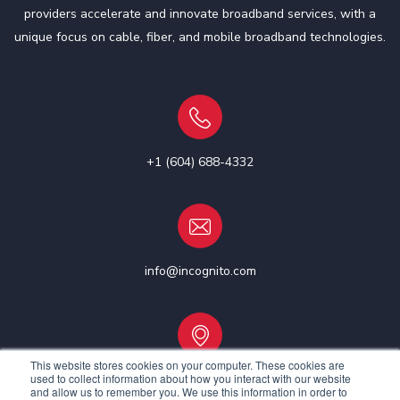
providers accelerate and innovate broadband services, with a
unique focus on cable, fiber, and mobile broadband technologies.
+1 (604) 688-4332
info@incognito.com
This website stores cookies on your computer. These cookies are
used to collect information about how you interact with our website
Vancouver, Canada | Ottawa, Canada | Dublin, Ireland
and allow us to remember you. We use this information in order to