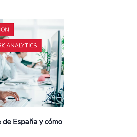
ION
K ANALYTICS
te de España y cómo