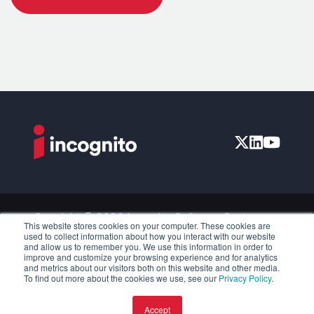
Copyright © 2026 Incognito Software Systems
This website stores cookies on your computer. These cookies are
Inc. All Rights Reserved.
used to collect information about how you interact with our website
and allow us to remember you. We use this information in order to
Privacy Policy
improve and customize your browsing experience and for analytics
and metrics about our visitors both on this website and other media.
Accessibility
To find out more about the cookies we use, see our
Privacy Policy
.
Disclosure Policy
Accept
License and Services Agreement