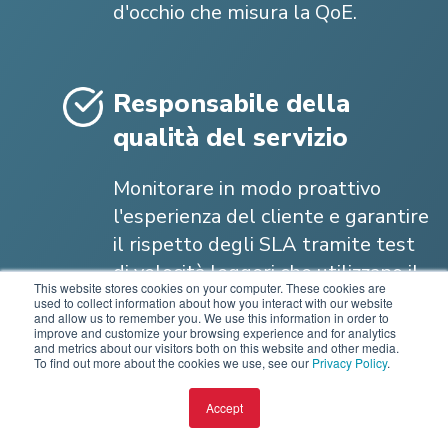
d'occhio che misura la QoE.
Responsabile della
qualità del servizio
Monitorare in modo proattivo
l'esperienza del cliente e garantire
il rispetto degli SLA tramite test
di velocità leggeri che utilizzano il
This website stores cookies on your computer. These cookies are
protocollo TR-143 per verificare la
used to collect information about how you interact with our website
and allow us to remember you. We use this information in order to
qualità della connessione in
improve and customize your browsing experience and for analytics
and metrics about our visitors both on this website and other media.
upload e download.
To find out more about the cookies we use, see our
Privacy Policy
.
Accept