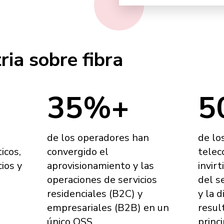
ria sobre fibra
35%+
5
de los operadores han
de lo
icos,
convergido el
telec
ios y
aprovisionamiento y las
invir
operaciones de servicios
del se
residenciales (B2C) y
y la 
empresariales (B2B) en un
resul
único OSS.
princ