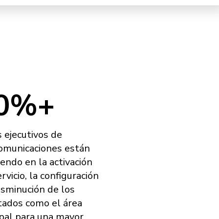
0%+
s ejecutivos de
omunicaciones están
tiendo en la activación
rvicio, la configuración
disminución de los
tados como el área
ipal para una mayor