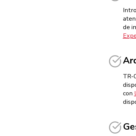
Intr
aten
de i
Expe
Ar
TR-0
disp
con
disp
Ges