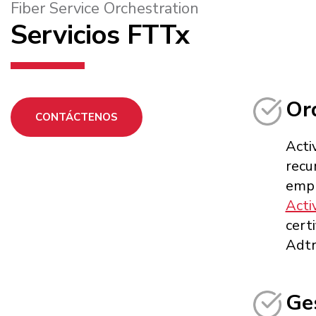
Fiber Service Orchestration
Servicios FTTx
Orq
CONTÁCTENOS
Activ
recu
empr
Acti
cert
Adtr
Ge