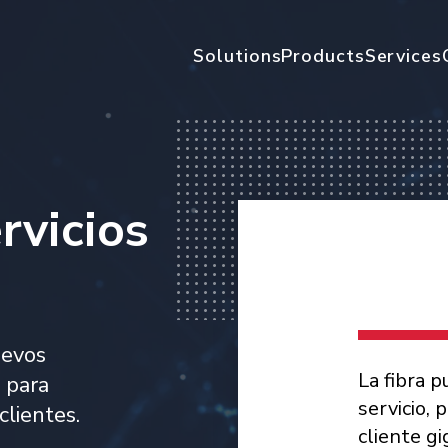
Solutions
Products
Services
rvicios
uevos
La fibra 
o para
servicio, 
clientes.
cliente gi